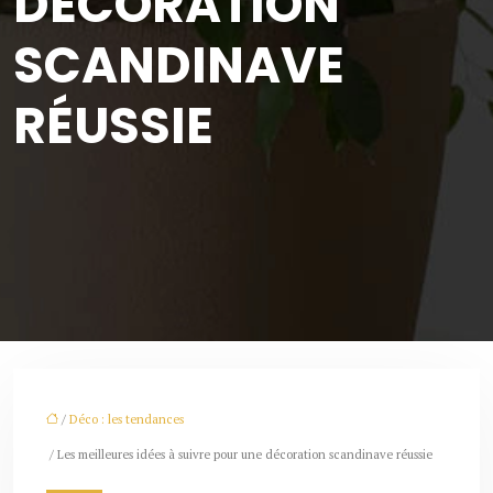
DÉCORATION
SCANDINAVE
RÉUSSIE
/
Déco : les tendances
/ Les meilleures idées à suivre pour une décoration scandinave réussie