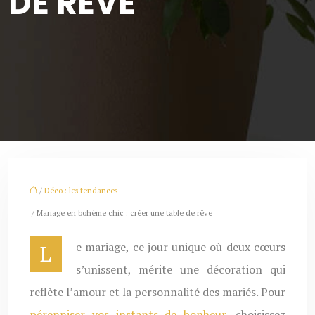
DE RÊVE
/
Déco : les tendances
/ Mariage en bohème chic : créer une table de rêve
Le mariage, ce jour unique où deux cœurs
s’unissent, mérite une décoration qui
reflète l’amour et la personnalité des mariés. Pour
pérenniser vos instants de bonheur
, choisissez