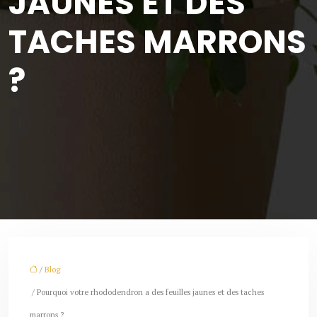
JAUNES ET DES
TACHES MARRONS
?
/
Blog
/ Pourquoi votre rhododendron a des feuilles jaunes et des taches
marrons ?