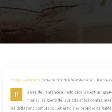
/
Déco : les conseils
/ Décoration d’une chambre d’ado : où faut-il faire son sh
Passer de l’enfance à l’adolescence est un grand pas, et cela se reflète souvent dans le désir de relooker sa chambre. Pour les parents, l’enjeu est de taille : réussir à
marier les goûts de leur ado et les contraintes
les défis sont nombreux. Cet article se propose de guid